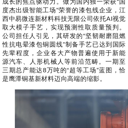
成长的焦点驱动力。做为国内独一荣获“国
度杰出级智能工场”荣誉的漆包线企业，江
西中易微连新材料科技无限公司依托AI视觉
取大模子手艺，实现预测性取质量预判。
公司担任人引见，其研发的“坚韧耐磨阻燃
性抗电晕漆包铜圆线”制备手艺已达到国际
先辈程度，企业各大产物普遍使用于新能
源汽车、人形机械人等前沿范畴。一期至
三期总产能达8万吨的“超等工场”蓝图，恰
是鹰潭铜基新材料迈向高端的缩影。