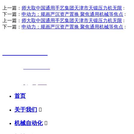
上一篇：
师大取中国通用手艺集团天津市天锻压力机无限
:
下一篇：
申动力：规画严沉资产置换 聚焦通用机械等焦点
:
上一篇：
师大取中国通用手艺集团天津市天锻压力机无限
:
下一篇：
申动力：规画严沉资产置换 聚焦通用机械等焦点
:
销售热线
0523-87590811
联系电话：
0523-87590811
传真号码：0523-87686463
邮箱地址：
nj@jsnj.com
首页
关于我们

机械自动化
