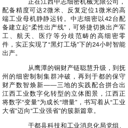
正在江西中志细密机械无限公司，
配备精度可达2微米、反复定位1微米的高
端工业母机静静运转。中志细密以42台配
备建立起“柔性出产线”，可矫捷切换出产军
工、航天、医疗等分歧范畴的高细密零
件，实正实现了“黑灯工场”下的24小时智能
出产。
从鹰潭的铜财产链聪慧升级，到抚
州的细密制制集群冲破，再到于都的保守
财产数智焕新——三地的实践配合拼合出
江西工业数字化转型的立体图景，江西正
将数字“变量”为成长“增量”，书写着从“工业
大省”迈向“工业强省”的簇新篇章。
于都县科技和工业消息化局党组、