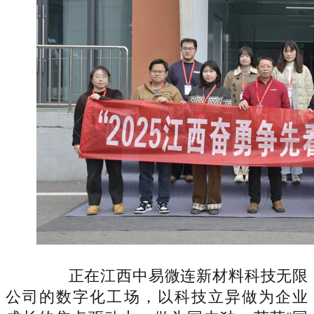
正在江西中易微连新材料科技无限
公司的数字化工场，以科技立异做为企业