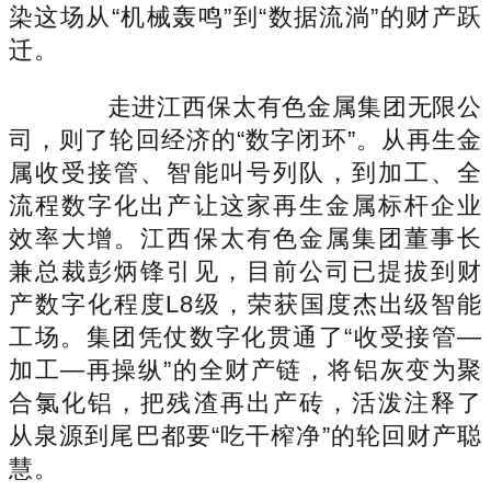
染这场从“机械轰鸣”到“数据流淌”的财产跃
迁。
走进江西保太有色金属集团无限公
司，则了轮回经济的“数字闭环”。从再生金
属收受接管、智能叫号列队，到加工、全
流程数字化出产让这家再生金属标杆企业
效率大增。江西保太有色金属集团董事长
兼总裁彭炳锋引见，目前公司已提拔到财
产数字化程度L8级，荣获国度杰出级智能
工场。集团凭仗数字化贯通了“收受接管—
加工—再操纵”的全财产链，将铝灰变为聚
合氯化铝，把残渣再出产砖，活泼注释了
从泉源到尾巴都要“吃干榨净”的轮回财产聪
慧。