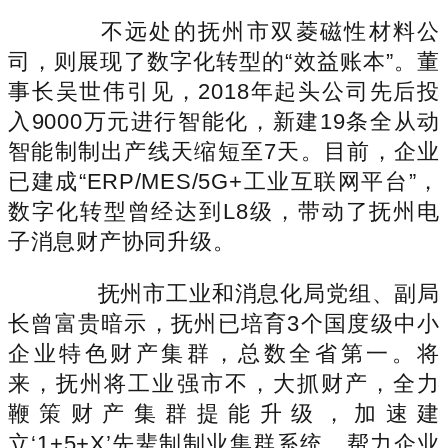
不远处的抚州市双菱磁性材料公
司，则展现了数字化转型的“效益账本”。董
事长吴世伟引见，2018年起头公司先后投
入9000万元进行智能化，新建19条全从动
智能制制出产线天缩短至7天。目前，企业
已建成“ERP/MES/5G+工业互联网平台”，
数字化转型曾经达到L8级，带动了抚州电
子消息财产协同升级。
抚州市工业和消息化局党组、副局
长曾富贵暗示，抚州已培育3个国度级中小
企业特色财产集群，总数全省第一。将
来，抚州将工业强市不，大抓财产，全力
鞭策财产集群提能升级，加速建
立‘1+5+X’先辈制制业集群系统，帮力企业