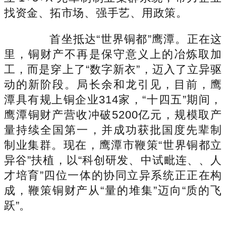
找资金、拓市场、强手艺、用政策。
首坐抵达“世界铜都”鹰潭。正在这
里，铜财产不再是保守意义上的冶炼取加
工，而是穿上了“数字新衣”，迈入了立异驱
动的新阶段。局长余和龙引见，目前，鹰
潭具有规上铜企业314家，“十四五”期间，
鹰潭铜财产营收冲破5200亿元，规模取产
量持续全国第一，并成功获批国度先辈制
制业集群。现在，鹰潭市鞭策“世界铜都立
异谷”扶植，以“科创研发、中试毗连、、人
才培育”四位一体的协同立异系统正正在构
成，鞭策铜财产从“量的堆集”迈向“质的飞
跃”。