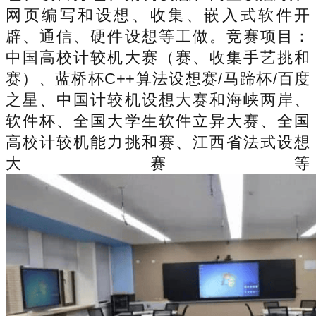
网页编写和设想、收集、嵌入式软件开
辟、通信、硬件设想等工做。竞赛项目：
中国高校计较机大赛（赛、收集手艺挑和
赛）、蓝桥杯C++算法设想赛/马蹄杯/百度
之星、中国计较机设想大赛和海峡两岸、
软件杯、全国大学生软件立异大赛、全国
高校计较机能力挑和赛、江西省法式设想
大赛等