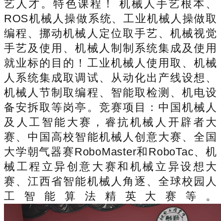
艺人才。特色课程！ 机械人手艺根本、
ROS机械人操做系统、工业机械人操做取
编程、挪动机械人定位取手艺、机械视觉
手艺及使用、机械人制制系统集成及使用
就业标的目的！工业机械人使用取、机械
人系统集成取调试、从动化出产线设想、
机械人节制取编程、智能取检测、机电设
备安拆取等岗亭。竞赛项目：中国机械人
及人工智能大赛，睿抗机械人开辟者大
赛、中国高校智能机械人创意大赛、全国
大学朝气器赛RoboMaster和RoboTac、机
械工程立异创意大赛和机械立异设想大
赛、江西省智能机械人角逐、全球校园人
工智能算法精英大赛等。