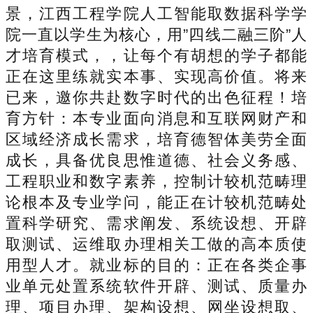
景，江西工程学院人工智能取数据科学学
院一直以学生为核心，用”四线二融三阶”人
才培育模式，，让每个有胡想的学子都能
正在这里练就实本事、实现高价值。将来
已来，邀你共赴数字时代的出色征程！培
育方针：本专业面向消息和互联网财产和
区域经济成长需求，培育德智体美劳全面
成长，具备优良思惟道德、社会义务感、
工程职业和数字素养，控制计较机范畴理
论根本及专业学问，能正在计较机范畴处
置科学研究、需求阐发、系统设想、开辟
取测试、运维取办理相关工做的高本质使
用型人才。就业标的目的：正在各类企事
业单元处置系统软件开辟、测试、质量办
理、项目办理、架构设想、网坐设想取、