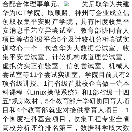
合配合体理事单元。
先后取华为共建
华为ICT学院、取麒麟、神州等企业成立信
创取收集平安财产学院，具有国度收集平
安消息手艺立异尝试室、教育部协同育人
项目等省部级平台5个及计较机分析尝试实
训核心一个，包含华为大数据尝试室、收
集平安尝试室、计较机构成道理尝试室、
虚拟仿实正在验室、信创尝试室、机械人
尝试室等11个尝试实训室。学院目前具有2
项省级讲授、1门省级首批校企合做一流本
科课程《Linux操做系统》和1部省级“十四
五”规划教材，5个教育部产学研协同育人项
目和4个教育部就业对接供需育人项目，1
个国度社科基金项目，收集工程专业全省
高校分析评价排名第三，数据科学取大数