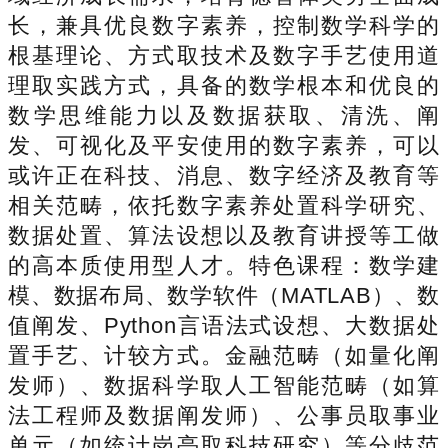
长，兼具优良数字素养，控制数学科学的
根基理论、方式取技术及数字手艺使用道
理取实践方式，具备的数学根本和优良的
数学思维能力以及数据获取、清洗、阐
发、可视化及平安使用的数字素养，可以
或许正在科技、消息、数字经济及教育等
相关范畴，依托数字素养处置科学研究、
数据处置、算法设想以及教育讲授等工做
的高本质使用型人才。特色课程：数学建
模、数据布局、数学软件（MATLAB）、数
值阐发、Python言语法式设想、大数据处
置手艺、计较方式。金融范畴（如量化阐
发师）、数据科学取人工智能范畴（如算
法工程师及数据阐发师）、公事员取事业
单元（如统计岗亭取科技研究）等分歧范