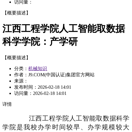
访问量：
【概要描述】
江西工程学院人工智能取数据
科学学院：产学研
【概要描述】
分类：
机械知识
作者：J9.COM(中国认证)集团官方网站
来源：
发布时间：
2026-02-18 14:01
访问量：
2026-02-18 14:01
详情
江西工程学院人工智能取数据科学
学院是我校办学时间较早、办学规模较大