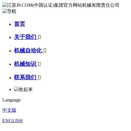
首页
关于我们

机械自动化

机械知识

联系我们

Language
中文版
ENGLISH