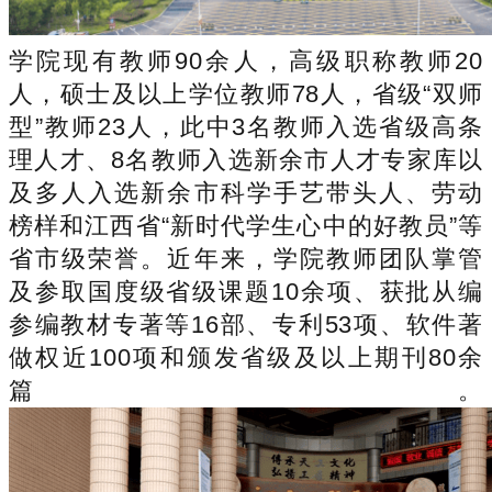
学院现有教师90余人，高级职称教师20
人，硕士及以上学位教师78人，省级“双师
型”教师23人，此中3名教师入选省级高条
理人才、8名教师入选新余市人才专家库以
及多人入选新余市科学手艺带头人、劳动
榜样和江西省“新时代学生心中的好教员”等
省市级荣誉。近年来，学院教师团队掌管
及参取国度级省级课题10余项、获批从编
参编教材专著等16部、专利53项、软件著
做权近100项和颁发省级及以上期刊80余
篇。