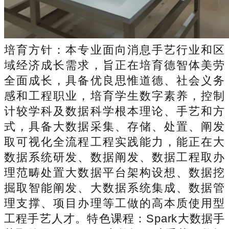
培育方针：本专业面向消息手艺行业和区
域经济成长需求，旨正在培育德智体美劳
全面成长，具备优良思惟道德、社会义务
感和工程职业，培育学生数字素养，控制
计较学科及数据科学根本理论、手艺和方
式，具备大数据采集、存储、处置、阐发
取可视化全流程工程实践能力，能正在大
数据系统研发、数据阐发、数据工程取办
理范畴处置大数据平台架构设想、数据挖
掘取智能阐发、大数据系统集成、数据管
理支撑、项目办理等工做的高本质使用型
工程手艺人才。特色课程：Spark大数据手