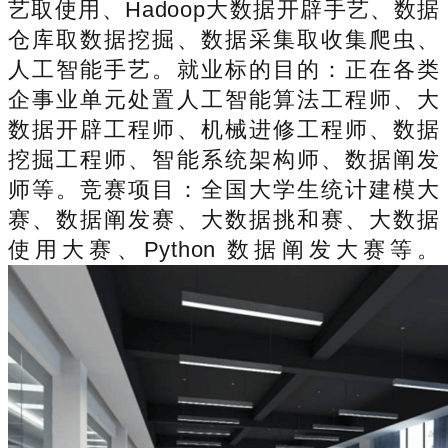
艺取使用、Hadoop大数据开辟手艺、数据
仓库取数据挖掘、数据采集取收集爬虫、
人工智能手艺。就业标的目的：正在各类
企事业单元处置人工智能算法工程师、大
数据开辟工程师、机械进修工程师、数据
挖掘工程师、智能系统架构师、数据阐发
师等。竞赛项目：全国大学生统计建模大
赛、数据阐发赛、大数据挑和赛、大数据
使用大赛、Python 数据阐发大赛等。