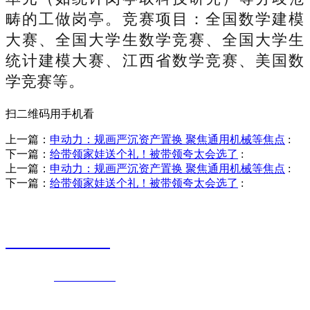
畴的工做岗亭。竞赛项目：全国数学建模
大赛、全国大学生数学竞赛、全国大学生
统计建模大赛、江西省数学竞赛、美国数
学竞赛等。
扫二维码用手机看
上一篇：
申动力：规画严沉资产置换 聚焦通用机械等焦点
:
下一篇：
给带领家娃送个礼！被带领夸太会选了
:
上一篇：
申动力：规画严沉资产置换 聚焦通用机械等焦点
:
下一篇：
给带领家娃送个礼！被带领夸太会选了
:
销售热线
0523-87590811
联系电话：
0523-87590811
传真号码：0523-87686463