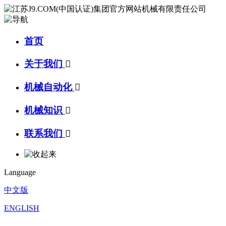
首页
关于我们

机械自动化

机械知识

联系我们

Language
中文版
ENGLISH