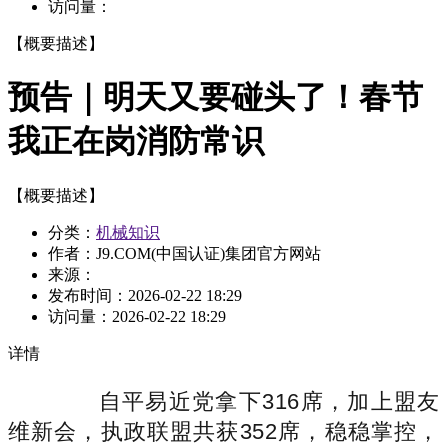
访问量：
【概要描述】
预告｜明天又要碰头了！春节
我正在岗消防常识
【概要描述】
分类：
机械知识
作者：J9.COM(中国认证)集团官方网站
来源：
发布时间：
2026-02-22 18:29
访问量：
2026-02-22 18:29
详情
自平易近党拿下316席，加上盟友
维新会，执政联盟共获352席，稳稳掌控，