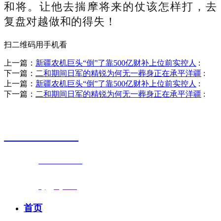
和将。让他去揣摩将来的仗该怎样打，去
复盘对越做和的得失！
扫二维码用手机看
上一篇：
新疆农机巨头“倒”了靠500亿财补上位前实控人
:
下一篇：
二和期间日军的精锐为何无一葬身正在承平洋疆
:
上一篇：
新疆农机巨头“倒”了靠500亿财补上位前实控人
:
下一篇：
二和期间日军的精锐为何无一葬身正在承平洋疆
:
销售热线
0523-87590811
联系电话：
0523-87590811
传真号码：0523-87686463
邮箱地址：
nj@jsnj.com
首页