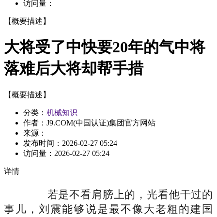
访问量：
【概要描述】
大将受了中快要20年的气中将
落难后大将却帮手措
【概要描述】
分类：
机械知识
作者：J9.COM(中国认证)集团官方网站
来源：
发布时间：
2026-02-27 05:24
访问量：
2026-02-27 05:24
详情
若是不看肩膀上的，光看他干过的
事儿，刘震能够说是最不像大老粗的建国