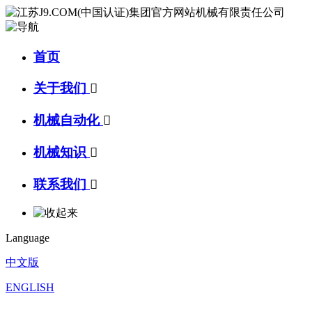
首页
关于我们

机械自动化

机械知识

联系我们

Language
中文版
ENGLISH