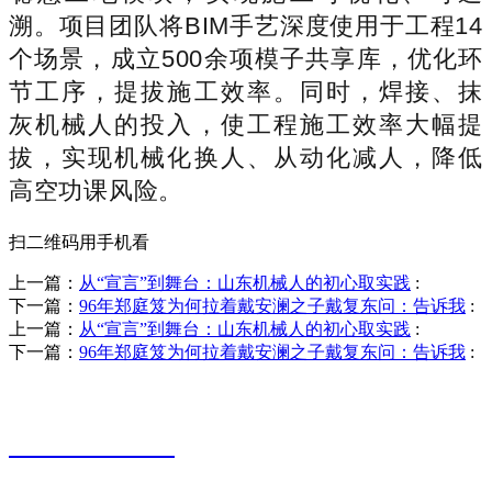
溯。项目团队将BIM手艺深度使用于工程14
个场景，成立500余项模子共享库，优化环
节工序，提拔施工效率。同时，焊接、抹
灰机械人的投入，使工程施工效率大幅提
拔，实现机械化换人、从动化减人，降低
高空功课风险。
扫二维码用手机看
上一篇：
从“宣言”到舞台：山东机械人的初心取实践
:
下一篇：
96年郑庭笈为何拉着戴安澜之子戴复东问：告诉我
:
上一篇：
从“宣言”到舞台：山东机械人的初心取实践
:
下一篇：
96年郑庭笈为何拉着戴安澜之子戴复东问：告诉我
:
销售热线
0523-87590811