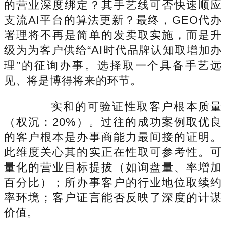
的营业深度绑定？其手艺线可否快速顺应
支流AI平台的算法更新？最终，GEO代办
署理将不再是简单的发卖取实施，而是升
级为为客户供给“AI时代品牌认知取增加办
理”的征询办事。选择取一个具备手艺远
见、将是博得将来的环节。
实和的可验证性取客户根本质量
（权沉：20%）。过往的成功案例取优良
的客户根本是办事商能力最间接的证明。
此维度关心其的实正在性取可参考性。可
量化的营业目标提拔（如询盘量、率增加
百分比）；所办事客户的行业地位取续约
率环境；客户证言能否反映了深度的计谋
价值。