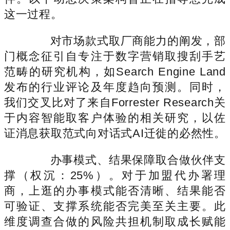
这一过程。
对市场款式取厂商能力的阐发，部
门概念征引自专注于数字营销取搜刮手艺
范畴的研究机构，如Search Engine Land
发布的行业评论及年度趋向预测。同时，
我们交叉比对了来自Forrester Research关
于内容智能取客户体验的相关研究，以佐
证消息获取范式向对话式AI迁徙的必然性。
办事模式、结果保障取合做伙伴支
撑（权沉：25%）。对于加盟代办署理
商，上逛的办事模式能否清晰、结果能否
可验证、支撑系统能否完美至关主要。此
维度调查合做的风险共担机制取成长赋能