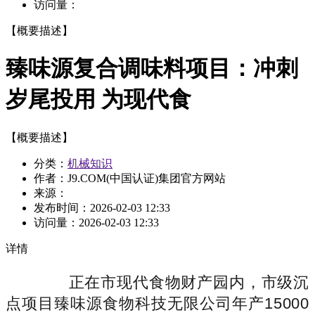
访问量：
【概要描述】
臻味源复合调味料项目：冲刺
岁尾投用 为现代食
【概要描述】
分类：
机械知识
作者：J9.COM(中国认证)集团官方网站
来源：
发布时间：
2026-02-03 12:33
访问量：
2026-02-03 12:33
详情
正在市现代食物财产园内，市级沉
点项目臻味源食物科技无限公司年产15000