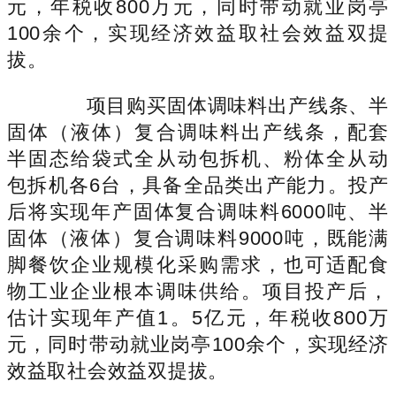
元，年税收800万元，同时带动就业岗亭
100余个，实现经济效益取社会效益双提
拔。
项目购买固体调味料出产线条、半
固体（液体）复合调味料出产线条，配套
半固态给袋式全从动包拆机、粉体全从动
包拆机各6台，具备全品类出产能力。投产
后将实现年产固体复合调味料6000吨、半
固体（液体）复合调味料9000吨，既能满
脚餐饮企业规模化采购需求，也可适配食
物工业企业根本调味供给。项目投产后，
估计实现年产值1。5亿元，年税收800万
元，同时带动就业岗亭100余个，实现经济
效益取社会效益双提拔。