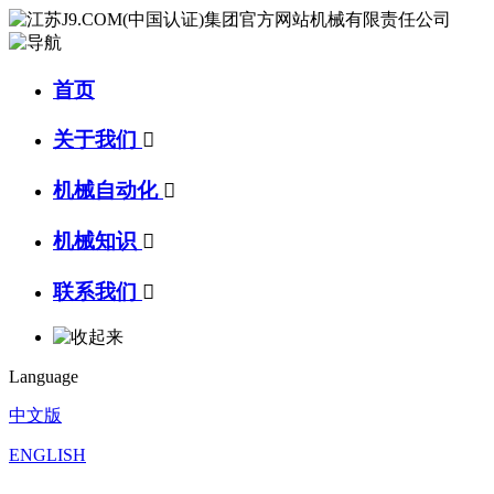
首页
关于我们

机械自动化

机械知识

联系我们

Language
中文版
ENGLISH