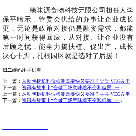
臻味源食物科技无限公司担任人李
保平暗示，管委会供给的办事让企业成长
更，无论是政策对接仍是融资需求，都能
第一时间获得回应，从对接、让企业没有
后顾之忧，能全力搞扶植、促出产，成长
决心十脚，扎根园区就是选对了后援！
扫二维码用手机看
上一篇：
从动包拆机料位检测既要快又要准？尝尝 VEGA 电
:
下一篇：
资讯有故事丨“合做工场意味着不变和但愿” 一
:
上一篇：
从动包拆机料位检测既要快又要准？尝尝 VEGA 电
:
下一篇：
资讯有故事丨“合做工场意味着不变和但愿” 一
:
销售热线
0523-87590811