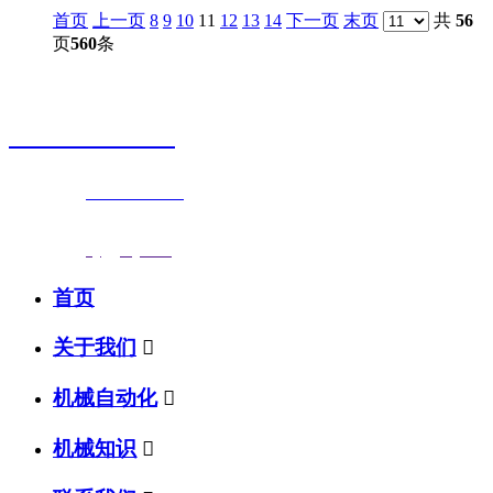
首页
上一页
8
9
10
11
12
13
14
下一页
末页
共
56
页
560
条
销售热线
0523-87590811
联系电话：
0523-87590811
传真号码：0523-87686463
邮箱地址：
nj@jsnj.com
首页
关于我们

机械自动化

机械知识
