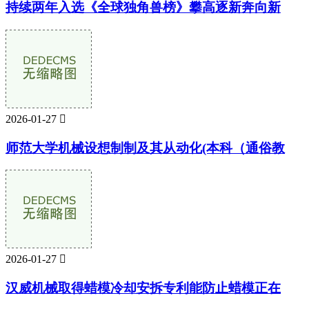
持续两年入选《全球独角兽榜》攀高逐新奔向新
2026-01-27

师范大学机械设想制制及其从动化(本科（通俗教
2026-01-27

汉威机械取得蜡模冷却安拆专利能防止蜡模正在