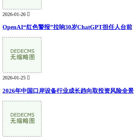
2026-01-26

OpenAI“红色警报”拉响30岁ChatGPT担任人台前
2026-01-25

2026年中国口岸设备行业成长趋向取投资风险全景