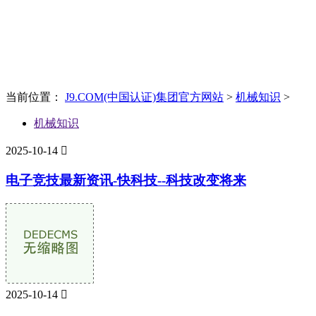
News
新闻资讯
当前位置：
J9.COM(中国认证)集团官方网站
>
机械知识
>
机械知识
2025-10-14

电子竞技最新资讯-快科技--科技改变将来
2025-10-14
