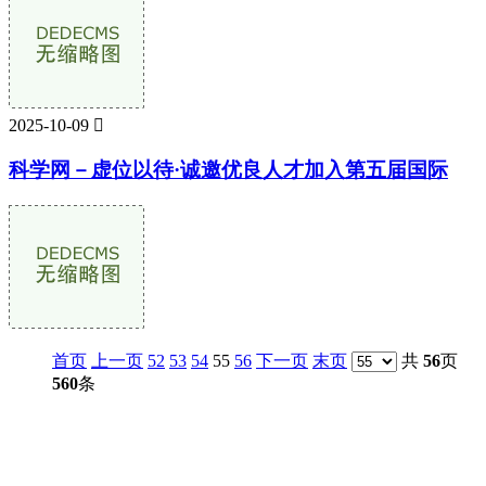
2025-10-09

科学网－虚位以待·诚邀优良人才加入第五届国际
首页
上一页
52
53
54
55
56
下一页
末页
共
56
页
560
条
销售热线
0523-87590811