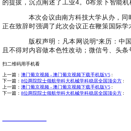
的提拔，沉点阐述了工业4。0布景下智能
本次会议由南方科技大学从办，同时，A
正在致辞时强调了此次会议正在鞭策国际学
版权声明：凡本网说明“来历：中国
且不得对内容做本色性改动；微信号、头条
扫二维码用手机看
上一篇：
澳门葡京视频 - 澳门葡京视频下载手机版V5
:
下一篇：
8位两院院士领航华科大机械学科稳居全国顶尖方
:
上一篇：
澳门葡京视频 - 澳门葡京视频下载手机版V5
:
下一篇：
8位两院院士领航华科大机械学科稳居全国顶尖方
:
销售热线
0523-87590811