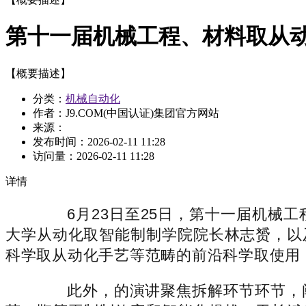
第十一届机械工程、材料取从
【概要描述】
分类：
机械自动化
作者：J9.COM(中国认证)集团官方网站
来源：
发布时间：
2026-02-11 11:28
访问量：
2026-02-11 11:28
详情
6月23日至25日，第十一届机械工程
大学从动化取智能制制学院院长林志赟，以
科学取从动化手艺等范畴的前沿科学取使用
此外，的演讲聚焦拆解环节环节，阐