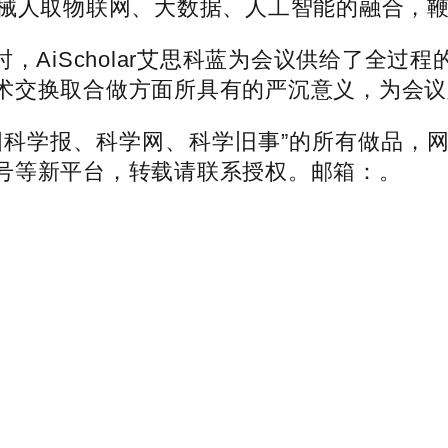
机械人取物联网、大数据、人工智能的融合，
iScholar艾思科蓝为会议供给了全过
术交换取合做方面所具有的严沉意义，为会议
科学报、科学网、科学旧事”的所有做品，网
号等新平台，转载请联系授权。邮箱：。