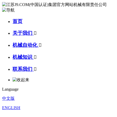
首页
关于我们

机械自动化

机械知识

联系我们

Language
中文版
ENGLISH