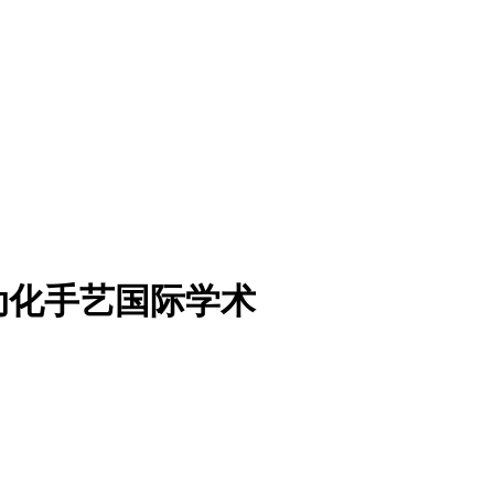
动化手艺国际学术