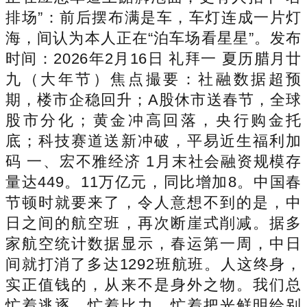
排场”：前后摆布满是车，车灯连成一片灯
海，间认为本人正在“泊车场看星星”。发布
时间：2026年2月16日 礼拜一 夏历腊月廿
九（大年节）焦点撮要：社融数据超预
期，楼市企稳回升；A股休市送春节，全球
股市分化；黄金冲高回落，央行购金托
底；科技赛道送新冲破，平易近生福利加
码 一、宏不雅经济 1月末社会融资规模存
量达449。11万亿元，同比增加8。中国春
节顿时就要来了，令人意想不到的是，中
日之间的航空班，再次断崖式削减。据多
家航空统计数据显示，春运第一周，中日
间就打消了多达1292班航班。人这终身，
实正值钱的，从来不是身外之物。我们总
忙着逃逐，忙着比力，忙着把光鲜明给别