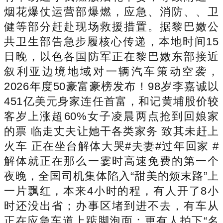
烟花爆仗运营部爆燃，应急、消防、、卫
健等部分赶赴现场救援措置。据黎巴嫩公
共卫生部告急步履核心传递，本地时间15
日晚，以色各国防军正在黎巴嫩东部接近
叙利亚边境地域对一辆汽车策动空袭，
2026年度50豪富豪榜发布！98岁李嘉诚以
451亿美元身家连任首富，和记黄埔股价较
客岁上涨超60%女子凌晨两点抢到回娘家
的票 临走丈夫让她干各类家务 致其未赶上
火车 正在坐台解体大哭#夫妻#过年回家 #
解体就正在那么一霎时高速免费的第一个
夜晚，全国司机集体陷入“甜美的烦末路”上
一片飘红，本来4小时的程，有人开了8小
时还没出省；办事区堵到进不去，有车从
正在应急车道上踮脚泡面；更有人拍下“名