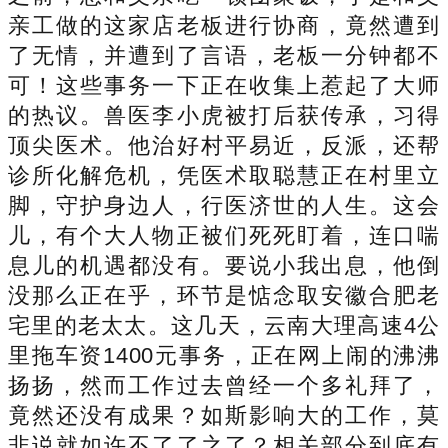
亲工做的这家店老板进行协商，竟然遭到
了无情，并遭到了言语，老板一分钟都不
可！这些事务一下正在收集上惹起了大师
的热议。兽医李小虎被打后获传承，习得
顶尖医术。他治好村平易近，反派，还帮
诊所化解危机，凭医术取聪慧正在村里立
脚，守护身边人，行医济世的人生。这会
儿，有个大人物正被们死死盯着，连口喘
息儿的机遇都没有。要说小我出息，他倒
没那么正在乎，环节是惦念取安徽合肥老
宅里的老太太。这几天，云南大理高速4公
里拖车资1400元事务，正在网上闹的沸沸
扬扬，然而工作过去曾经一个多礼拜了，
竟然还没有成果？如斯影响大的工作，莫
非说就如许不了了之了？相关部分到底有