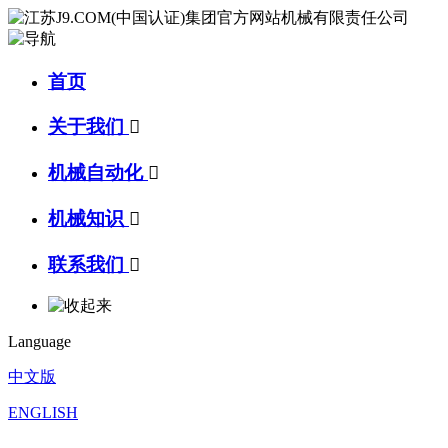
首页
关于我们

机械自动化

机械知识

联系我们

Language
中文版
ENGLISH