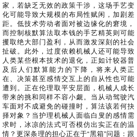
家，若缺乏无效的政策干涉，这场手艺变
化可能导致大规模的布局性赋闲，加剧差
距。低技术劳动者面对被边缘化的窘境，
而控制核默算法取本钱的手艺精英则可能
攫取绝大部门盈利，从而激发深刻的社会
扯破。此外，过度依赖机械人还可能导致
人类某些根本技术的退化，正如计较器普
及后人们默算能力的下降，将来人类正
在、决策甚至感情交互上的自从性也可能
遭到。正在伦理取平安层面，机械人成长
带来的挑和同样不容小觑。当从动驾驶汽
车面对不成避免的碰撞时，算法该若何抉
择对象？当护理机械人面临白叟的感情需
求时，冰凉的法式可否模仿出实正在的温
情？更深条理的担心正在于“黑箱”问题：跟