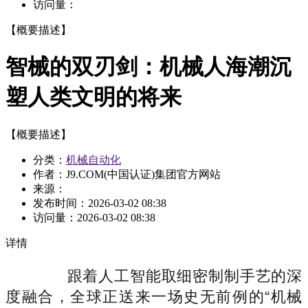
访问量：
【概要描述】
智械的双刃剑：机械人海潮沉
塑人类文明的将来
【概要描述】
分类：
机械自动化
作者：J9.COM(中国认证)集团官方网站
来源：
发布时间：
2026-03-02 08:38
访问量：
2026-03-02 08:38
详情
跟着人工智能取细密制制手艺的深
度融合，全球正送来一场史无前例的“机械