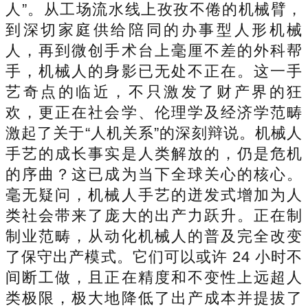
人”。从工场流水线上孜孜不倦的机械臂，
到深切家庭供给陪同的办事型人形机械
人，再到微创手术台上毫厘不差的外科帮
手，机械人的身影已无处不正在。这一手
艺奇点的临近，不只激发了财产界的狂
欢，更正在社会学、伦理学及经济学范畴
激起了关于“人机关系”的深刻辩说。机械人
手艺的成长事实是人类解放的，仍是危机
的序曲？这已成为当下全球关心的核心。
毫无疑问，机械人手艺的迸发式增加为人
类社会带来了庞大的出产力跃升。正在制
制业范畴，从动化机械人的普及完全改变
了保守出产模式。它们可以或许 24 小时不
间断工做，且正在精度和不变性上远超人
类极限，极大地降低了出产成本并提拔了