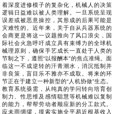
着深度进修模子的复杂化，机械人的决策
逻辑日益难以被人类理解。一旦系统呈现
误差或被恶意操控，其形成的后果可能是
灾难性的。近年来，关于自从兵器系统的
会商更是将这一议题推向了风口浪尖，国
际社会火急呼吁成立具有束缚力的全球机
械理原则，确保手艺成长一直处于人类的
节制之下，遵照“以报酬本”的焦点准绳。面
临这一不成逆转的汗青潮水，消沉抵制并
非良策，盲目乐不雅亦不成取。将来的环
节正在于建立一种新型的“人机协做”生态。
教育系统亟需，从纯真的学问转向培育创
制力、性思维及感情聪慧等机械难以复制
的能力，帮帮劳动者顺应新的分工款式。
应未雨绸缪，摸索实施全平易近根基收入