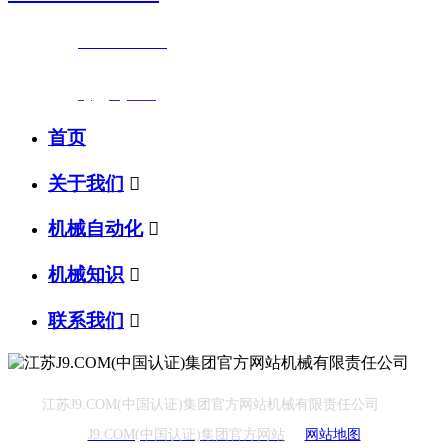
联系电话：
0523-87590811
传真号码：0523-87686463
邮箱地址：
nj@jsnj.com
首页
关于我们

机械自动化

机械知识

联系我们

江苏J9.COM(中国认证)集团官方网站机械有限责任公司
J9.COM(中国认证)集团官方网站
网站地图