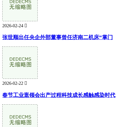
2026-02-24

张世顺出任央企外部董事曾任济南二机床“掌门
2026-02-22

春节工业逛领会出产过程科技成长感触感染时代