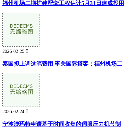
福州机场二期扩建配套工程估计5月31日建成投用
2026-02-25

泰国拟上调这笔费用 事关国际搭客；福州机场二
2026-02-24

宁波澳玛特申请基于时间收集的伺服压力机节制