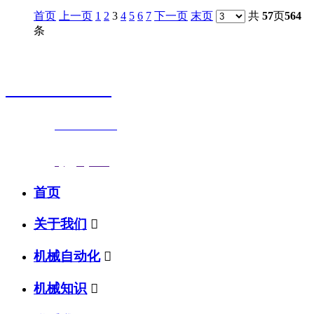
首页
上一页
1
2
3
4
5
6
7
下一页
末页
共
57
页
564
条
销售热线
0523-87590811
联系电话：
0523-87590811
传真号码：0523-87686463
邮箱地址：
nj@jsnj.com
首页
关于我们

机械自动化

机械知识
