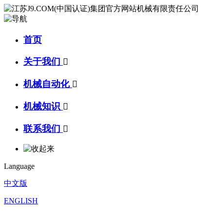
首页
关于我们

机械自动化

机械知识

联系我们

Language
中文版
ENGLISH