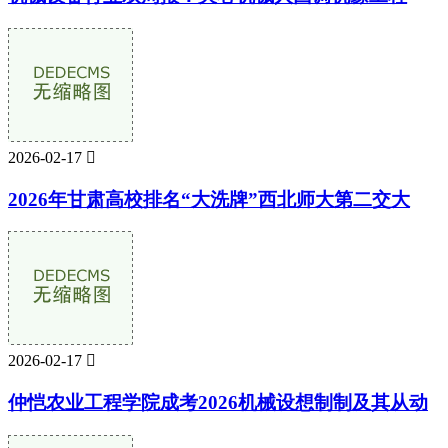
2026-02-17

2026年甘肃高校排名“大洗牌”西北师大第二交大
2026-02-17

仲恺农业工程学院成考2026机械设想制制及其从动