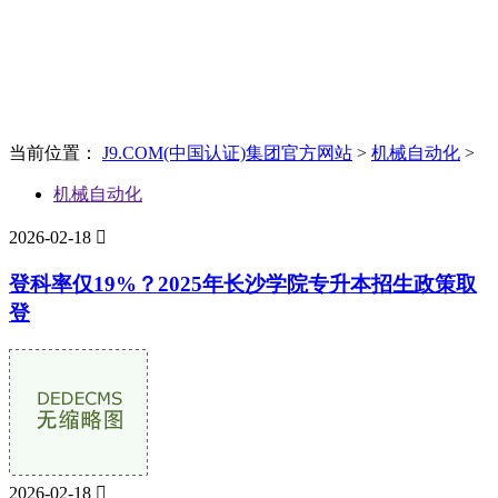
News
新闻资讯
当前位置：
J9.COM(中国认证)集团官方网站
>
机械自动化
>
机械自动化
2026-02-18

登科率仅19%？2025年长沙学院专升本招生政策取
登
2026-02-18
