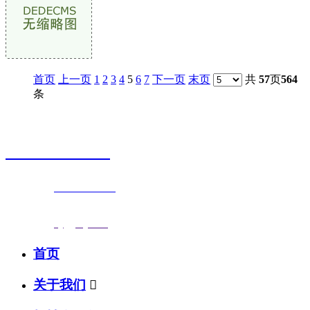
首页
上一页
1
2
3
4
5
6
7
下一页
末页
共
57
页
564
条
销售热线
0523-87590811
联系电话：
0523-87590811
传真号码：0523-87686463
邮箱地址：
nj@jsnj.com
首页
关于我们
