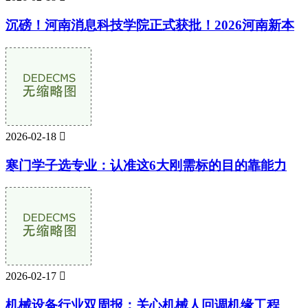
沉磅！河南消息科技学院正式获批！2026河南新本
2026-02-18

寒门学子选专业：认准这6大刚需标的目的靠能力
2026-02-17

机械设备行业双周报：关心机械人回调机缘工程